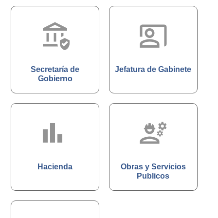
assured_workload
co_present
Secretaría de
Jefatura de Gabinete
Gobierno
bar_chart_4_
engineering
Hacienda
Obras y Servicios
Publicos