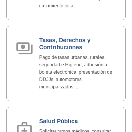
crecimiento local.
Tasas, Derechos y
payments
Contribuciones
Pago de tasas urbanas, rurales,
seguridad e Higiene, adhesión a
boleta electrónica, presentación de
DDJJs, automotores
municipalizados,...
Salud Pública
medical_services
Solicitar turnos médicos, consultar