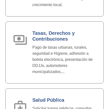
crecimiento local.
Tasas, Derechos y
payments
Contribuciones
Pago de tasas urbanas, rurales,
seguridad e Higiene, adhesión a
boleta electrónica, presentación de
DDJJs, automotores
municipalizados,...
Salud Pública
medical_services
Solicitar turnos médicos, consultar