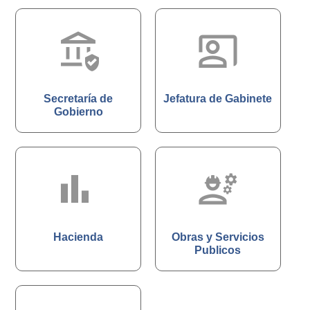
assured_workload
co_present
Secretaría de
Jefatura de Gabinete
Gobierno
bar_chart_4_
engineering
Hacienda
Obras y Servicios
Publicos