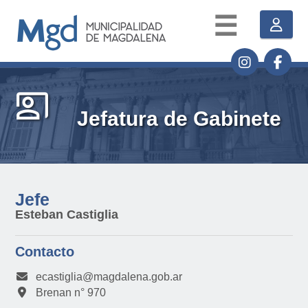
☰
co_present
Jefatura de Gabinete
Jefe
Esteban Castiglia
Contacto
ecastiglia@magdalena.gob.ar
Brenan n° 970