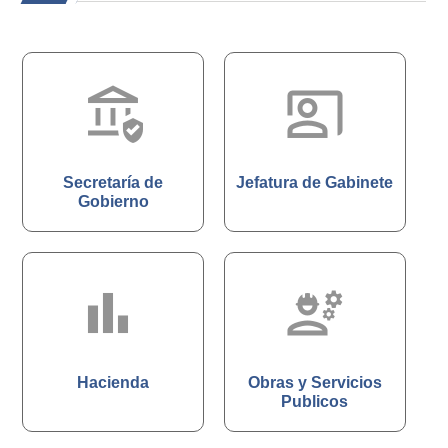
assured_workload
co_present
Secretaría de
Jefatura de Gabinete
Gobierno
bar_chart_4_
engineering
Hacienda
Obras y Servicios
Publicos