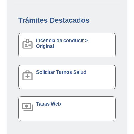
Trámites Destacados
badge
Licencia de conducir >
Original
medical_services
Solicitar Turnos Salud
payments
Tasas Web