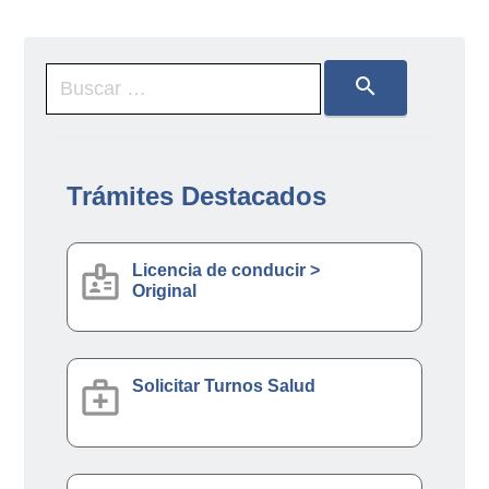
search
Trámites Destacados
badge
Licencia de conducir >
Original
medical_services
Solicitar Turnos Salud