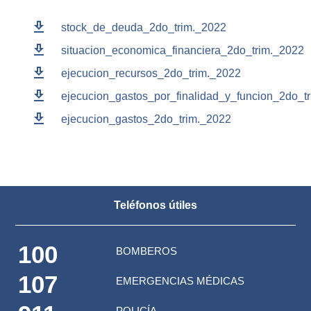
download
stock_de_deuda_2do_trim._2022
download
situacion_economica_financiera_2do_trim._2022
download
ejecucion_recursos_2do_trim._2022
download
ejecucion_gastos_por_finalidad_y_funcion_2do_t
download
ejecucion_gastos_2do_trim._2022
Teléfonos útiles
100
BOMBEROS
107
EMERGENCIAS MÉDICAS
POLICÍA