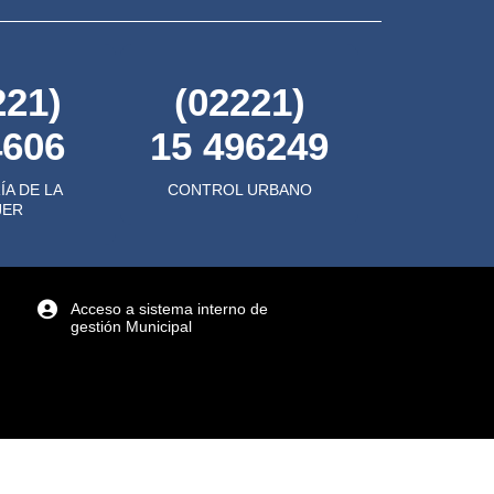
221)
(02221)
4606
15 496249
ÍA DE LA
CONTROL URBANO
JER
Acceso a sistema interno de
gestión Municipal