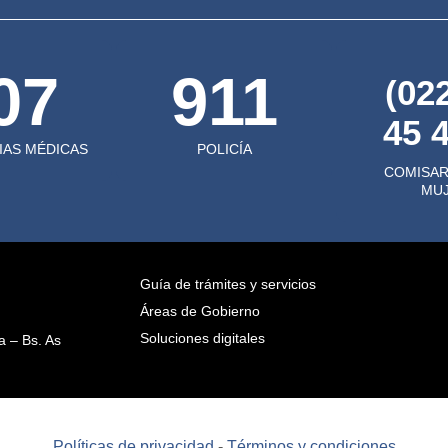
07
911
(02
45 
AS MÉDICAS
POLICÍA
COMISAR
MU
Guía de trámites y servicios
Áreas de Gobierno
Soluciones digitales
 – Bs. As
Políticas de privacidad
-
Términos y condiciones