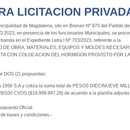
A LICITACION PRIVADA 
icipalidad de Magdalena, sito en Brenan Nº 970 del Partido d
3, en presencia de los funcionarios Municipales, se procede 
amita en el Expediente Letra I Nº 703/2023, referente a la
 la “MANO DE OBRA, MATERIALES, EQUIPOS Y MOLDES NECE
TA CON COLOCACION DEL HORMIGON PROVISTO POR LA 
 de DOS (2) propuestas:
a 1956 S.A y cotiza la suma total de PESOS DIECINUEV
CVOS ($19.999.997,28) de acuerdo a la planilla adjunta en
upuesto Oficial.
e bases y condiciones.-