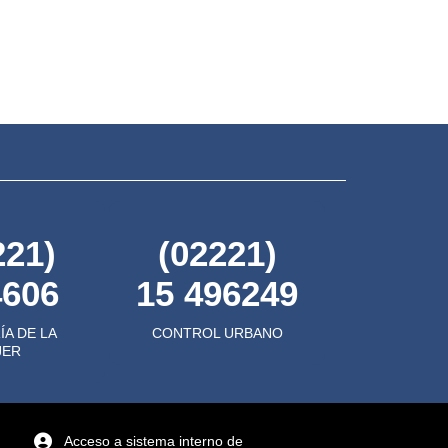
221)
(02221)
4606
15 496249
ÍA DE LA
CONTROL URBANO
JER
Acceso a sistema interno de