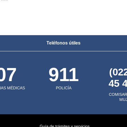
Teléfonos útiles
07
911
(02
45 
AS MÉDICAS
POLICÍA
COMISAR
MU
Guía de trámites y servicios