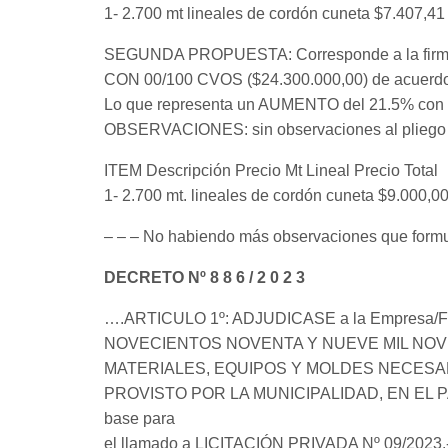
1- 2.700 mt lineales de cordón cuneta $7.407,4
SEGUNDA PROPUESTA: Corresponde a la fir
CON 00/100 CVOS ($24.300.000,00) de acuerdo a 
Lo que representa un AUMENTO del 21.5% con re
OBSERVACIONES: sin observaciones al pliego d
ITEM Descripción Precio Mt Lineal Precio Total
1- 2.700 mt. lineales de cordón cuneta $9.000,0
– – – No habiendo más observaciones que formu
DECRETO Nº 8 8 6 / 2 0 2 3
….ARTICULO 1º: ADJUDICASE a la Empresa/Fi
NOVECIENTOS NOVENTA Y NUEVE MIL NOVECIE
MATERIALES, EQUIPOS Y MOLDES NECESA
PROVISTO POR LA MUNICIPALIDAD, EN EL PAR
base para
el llamado a LICITACIÓN PRIVADA Nº 09/2023.