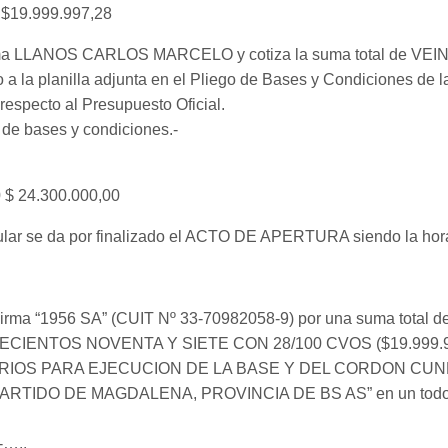
1 $19.999.997,28
ma LLANOS CARLOS MARCELO y cotiza la suma total de 
la planilla adjunta en el Pliego de Bases y Condiciones de la 
specto al Presupuesto Oficial.
e bases y condiciones.-
0 $ 24.300.000,00
lar se da por finalizado el ACTO DE APERTURA siendo la hora 
rma “1956 SA” (CUIT Nº 33-70982058-9) por una suma tot
NTOS NOVENTA Y SIETE CON 28/100 CVOS ($19.999.997,
RIOS PARA EJECUCION DE LA BASE Y DEL CORDON CU
TIDO DE MAGDALENA, PROVINCIA DE BS AS” en un todo de a
-…..