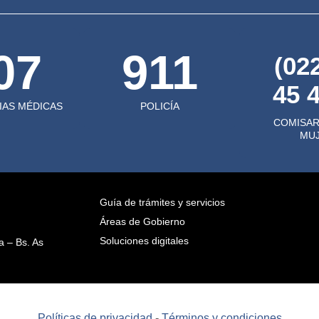
07
911
(02
45 
AS MÉDICAS
POLICÍA
COMISAR
MU
Guía de trámites y servicios
Áreas de Gobierno
Soluciones digitales
 – Bs. As
Políticas de privacidad
-
Términos y condiciones