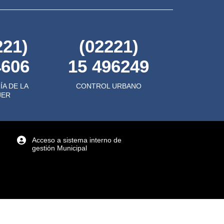
221)
(02221)
4606
15 496249
ÍA DE LA
CONTROL URBANO
JER
Acceso a sistema interno de
gestión Municipal