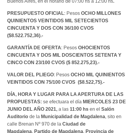
Buenos Aires, en el horario de 07:00 hs a 12:00 hs
.
PRESUPUESTO OFICIAL
: Pesos
OCHO MILLONES
QUINIENTOS VEINTIDOS MIL SETECIENTOS
CINCUENTA Y DOS CON 36/100 CVOS
($8.522.752,36).-
GARANTÍA DE OFERTA
: Pesos
OHOCIENTOS
CINCUENTA Y DOS MIL DOSCIENTOS SETENTA Y
CINCO CON 23/100 CVOS
($ 852.275,23).-
VALOR DEL PLIEGO
: Pesos
OCHO MIL QUINIENTOS
VEINTIDOS CON 75/100 CVOS
($8.522,75
).-
DÍA, HORA Y LUGAR PARA LA APERTURA DE LAS
PROPUESTAS:
se efectuara el día
MIERCOLES 23 DE
JUNIO DEL AÑO 2021,
a las
11:00 hs
en el
Salón
Auditorio
de la
Municipalidad de Magdalena
, sito en
calle Brenan Nº 970 de la
Ciudad de
Magdalena
,
Partido de Magdalena
,
Provincia de