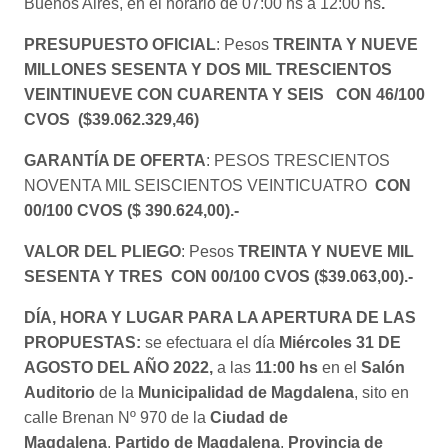
Buenos Aires, en el horario de 07:00 hs a 12:00 hs
.
PRESUPUESTO OFICIAL
: Pesos
TREINTA Y NUEVE
MILLONES SESENTA Y DOS MIL TRESCIENTOS
VEINTINUEVE CON CUARENTA Y SEIS
CON 46/100
CVOS ($39.062.329,46)
GARANTÍA DE OFERTA
: PESOS TRESCIENTOS
NOVENTA MIL SEISCIENTOS VEINTICUATRO
CON
00/100 CVOS
($ 390.624,00).-
VALOR DEL PLIEGO
: Pesos
TREINTA Y NUEVE MIL
SESENTA Y TRES CON 00/100 CVOS ($39.063,00).-
DÍA, HORA Y LUGAR PARA LA APERTURA DE LAS
PROPUESTAS:
se efectuara el día
Miércoles 31 DE
AGOSTO DEL AÑO 2022,
a las
11:00 hs
en el
Salón
Auditorio
de la
Municipalidad de Magdalena
, sito en
calle Brenan Nº 970 de la
Ciudad de
Magdalena
,
Partido de Magdalena
,
Provincia de