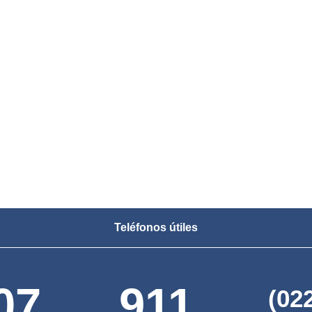
Teléfonos útiles
07
911
(02