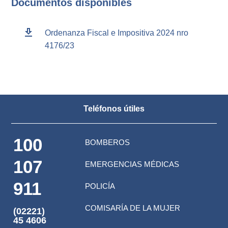
Documentos disponibles
download
Ordenanza Fiscal e Impositiva 2024 nro
4176/23
Teléfonos útiles
100
BOMBEROS
107
EMERGENCIAS MÉDICAS
911
POLICÍA
COMISARÍA DE LA MUJER
(02221)
45 4606