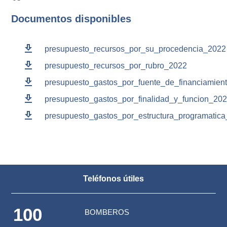
Documentos disponibles
download
presupuesto_recursos_por_su_procedencia_2022
download
presupuesto_recursos_por_rubro_2022
download
presupuesto_gastos_por_fuente_de_financiamien
download
presupuesto_gastos_por_finalidad_y_funcion_20
download
presupuesto_gastos_por_estructura_programatic
Teléfonos útiles
100
BOMBEROS