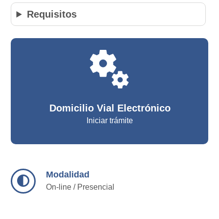
Requisitos
miscellaneous_services
Domicilio Vial Electrónico
Iniciar trámite
Modalidad
On-line / Presencial