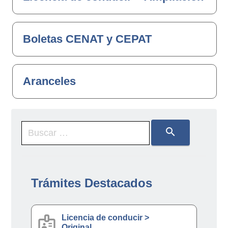
Boletas CENAT y CEPAT
Aranceles
search
Trámites Destacados
badge
Licencia de conducir >
Original