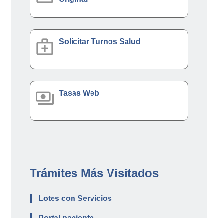
medical_services
Solicitar Turnos Salud
payments
Tasas Web
Trámites Más Visitados
Lotes con Servicios
Portal paciente