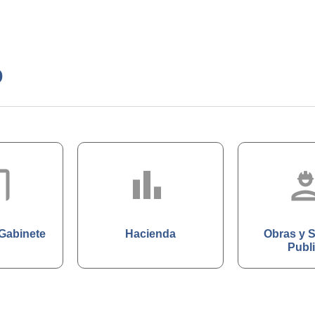
o
ent
bar_char
engine
 Gabinete
Hacienda
Obras y S
Publ