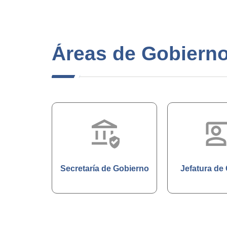
Áreas de Gobiern
assured_workload
co_pres
Secretaría de Gobierno
Jefatura de