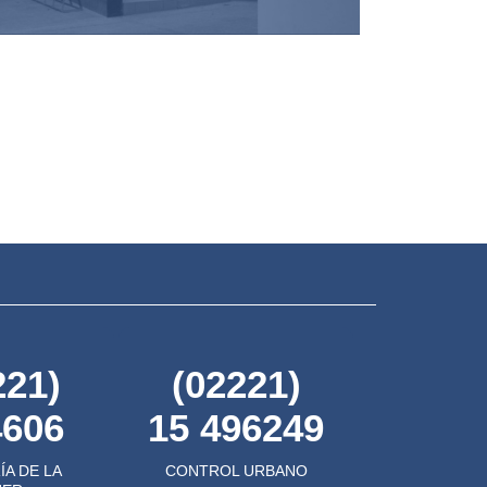
221)
(02221)
4606
15 496249
ÍA DE LA
CONTROL URBANO