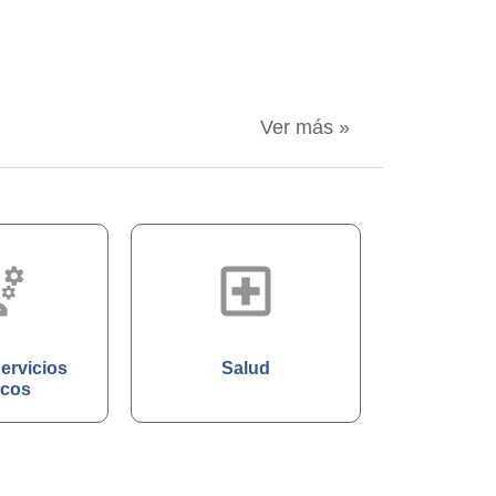
Ver más »
t_4_bars
ering
local_hospital
ervicios
Salud
icos